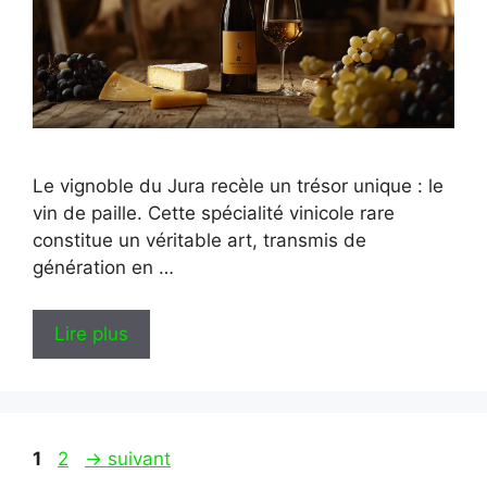
Le vignoble du Jura recèle un trésor unique : le
vin de paille. Cette spécialité vinicole rare
constitue un véritable art, transmis de
génération en …
Lire plus
Page
Page
1
2
→
suivant